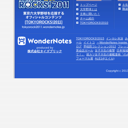
トップページ
土生
難波
大学野球とは
主将に聞いた！
チーム紹介
[TOKYOROCKS!2011]
TOKYOROCKS!2010
TOKYOROCKS!2015
インカレ水泳
み
ール
イイトコ
～WonderNotes Insp
ログ
早稲田コレクション2012
フレッ
produced by
英会話ガール
女子大生の復讐
日本地域
株式会社タイズブリック
て！」
就カツ女子大生の連載漫画「の
フォーマル屋
ALE14(エイル)
Copyright c 2013