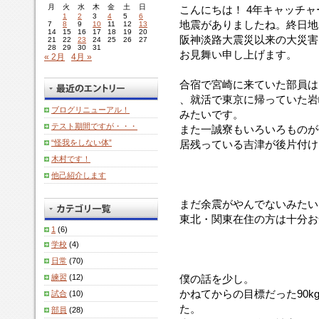
月
火
水
木
金
土
日
こんにちは！ 4年キャッチ
1
2
3
4
5
6
地震がありましたね。終日地
7
8
9
10
11
12
13
14
15
16
17
18
19
20
阪神淡路大震災以来の大災害
21
22
23
24
25
26
27
28
29
30
31
お見舞い申し上げます。
« 2月
4月 »
合宿で宮崎に来ていた部員は
、就活で東京に帰っていた岩
ブログリニューアル！
みたいです。
テスト期間ですが・・・
また一誠寮もいろいろものが
“怪我をしない体”
居残っている吉津が後片付け
木村です！
他己紹介します
まだ余震がやんでないみたい
東北・関東在住の方は十分お
1
(6)
学校
(4)
日常
(70)
練習
(12)
僕の話を少し。
かねてからの目標だった90
試合
(10)
た。
部員
(28)