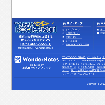
トップページ
土生
難波
大学野球とは
主将に聞いた！
チーム紹介
[TOKYOROCKS!2011]
TOKYOROCKS!2010
TOKYOROCKS!2015
インカレ水泳
み
ール
イイトコ
～WonderNotes Insp
ログ
早稲田コレクション2012
フレッ
produced by
英会話ガール
女子大生の復讐
日本地域
株式会社タイズブリック
て！」
就カツ女子大生の連載漫画「の
フォーマル屋
ALE14(エイル)
Copyright c 2013