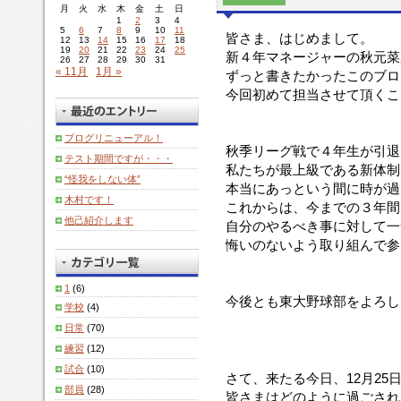
月
火
水
木
金
土
日
1
2
3
4
5
6
7
8
9
10
11
皆さま、はじめまして。
12
13
14
15
16
17
18
19
20
21
22
23
24
25
新４年マネージャーの秋元菜
26
27
28
29
30
31
« 11月
1月 »
ずっと書きたかったこのブロ
今回初めて担当させて頂くこ
ブログリニューアル！
秋季リーグ戦で４年生が引退
テスト期間ですが・・・
私たちが最上級である新体制
“怪我をしない体”
本当にあっという間に時が過
木村です！
これからは、今までの３年間
他己紹介します
自分のやるべき事に対して一
悔いのないよう取り組んで参
1
(6)
今後とも東大野球部をよろし
学校
(4)
日常
(70)
練習
(12)
試合
(10)
さて、来たる今日、12月25
部員
(28)
皆さまはどのように過ごされ