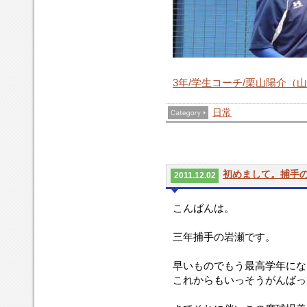
3年/学生コーチ/栗山陽介（
日常
初めまして。捕手
2011.12.02
こんばんは。
三年捕手の岩瀬です。
早いものでもう最高学年にな
これからもいっそうがんばっ