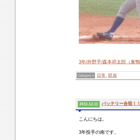
3年/外野手/森本祥太郎（巣
日常
,
部員
バッテリー合宿！
2011.12.11
こんにちは。
3年投手の南です。