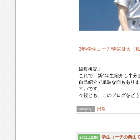
3年/学生コーチ/駒宮健大（
編集後記：
これで、新4年生紹介も半分
自己紹介で単調な面もありま
幸いです。
今後とも、このブログをどう
日常
学生コーチの栗山
2011.12.06