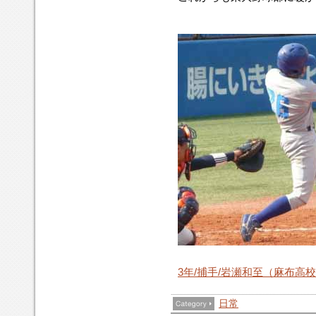
3年/捕手/岩瀬和至（麻布高
日常