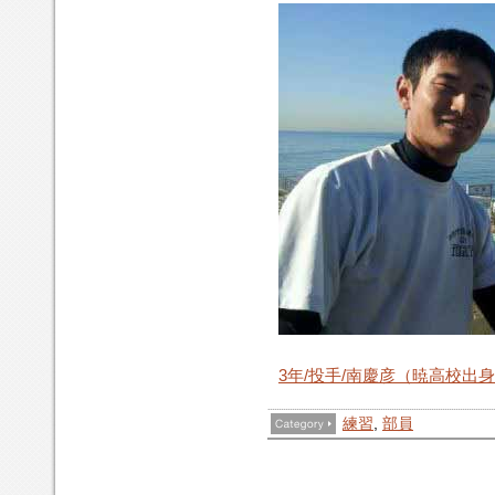
3年/投手/南慶彦（暁高校出
練習
,
部員