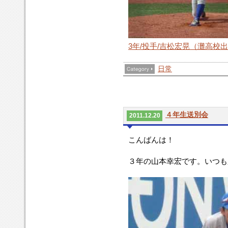
3年/投手/吉松宏晃（灘高校
日常
４年生送別会
2011.12.20
こんばんは！
３年の山本幸宏です。いつも