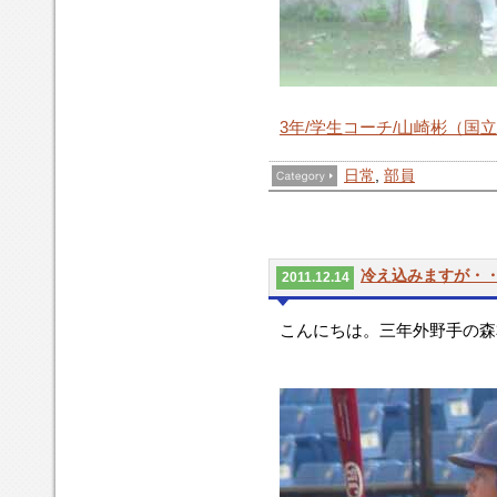
3年/学生コーチ/山崎彬（国
日常
,
部員
冷え込みますが・
2011.12.14
こんにちは。三年外野手の森