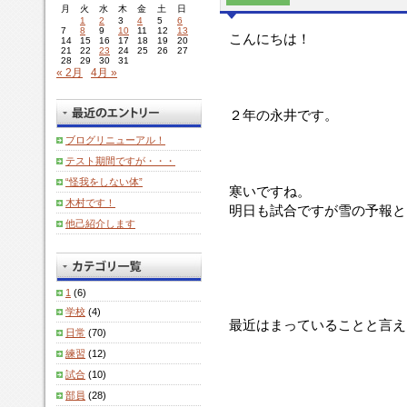
月
火
水
木
金
土
日
1
2
3
4
5
6
7
8
9
10
11
12
13
こんにちは！
14
15
16
17
18
19
20
21
22
23
24
25
26
27
28
29
30
31
« 2月
4月 »
２年の永井です。
ブログリニューアル！
テスト期間ですが・・・
“怪我をしない体”
寒いですね。
木村です！
明日も試合ですが雪の予報と
他己紹介します
1
(6)
学校
(4)
最近はまっていることと言え
日常
(70)
練習
(12)
試合
(10)
部員
(28)