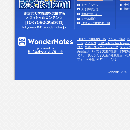
トップページ
土生
難波
大学野球とは
主将に聞いた！
チーム紹介
[TOKYOROCKS!2011]
TOKYOROCKS!2010
TOKYOROCKS!2015
インカレ水泳
み
ール
イイトコ
～WonderNotes Insp
ログ
早稲田コレクション2012
フレッ
produced by
英会話ガール
女子大生の復讐
日本地域
株式会社タイズブリック
て！」
就カツ女子大生の連載漫画「の
フォーマル屋
ALE14(エイル)
Copyright c 2013