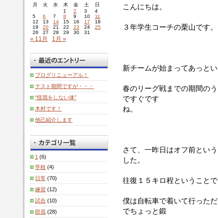
月
火
水
木
金
土
日
こんにちは。
1
2
3
4
5
6
7
8
9
10
11
12
13
14
15
16
17
18
３年学生コーチの栗山です。
19
20
21
22
23
24
25
26
27
28
29
30
31
« 11月
1月 »
新チームが始まってあっと
ブログリニューアル！
テスト期間ですが・・・
春のリーグ戦までの期間のう
“怪我をしない体”
ですぐです
ね。
木村です！
他己紹介します
さて、一昨日はオフ前という
1
(6)
した。
学校
(4)
日常
(70)
往復１５キロ程ということで
練習
(12)
僕は自転車で着いて行っただ
試合
(10)
でちょっと鍛
部員
(28)