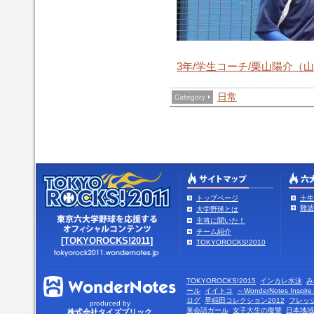
3年/学生コーチ/栗山陽介（
日常
トップページ
土生
難波
大学野球とは
主将に聞いた！
チーム紹介
[TOKYOROCKS!2011]
TOKYOROCKS!2010
TOKYOROCKS!2015
インカレ水泳
み
ール
イイトコ
～WonderNotes Insp
ログ
早稲田コレクション2012
フレッ
produced by
英会話ガール
女子大生の復讐
日本地域
株式会社タイズブリック