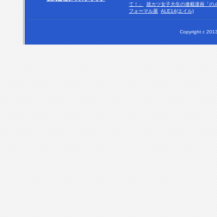
て！」
就カツ女子大生の連載漫画「の
フォーマル屋
ALE14(エイル)
Copyright c 2013