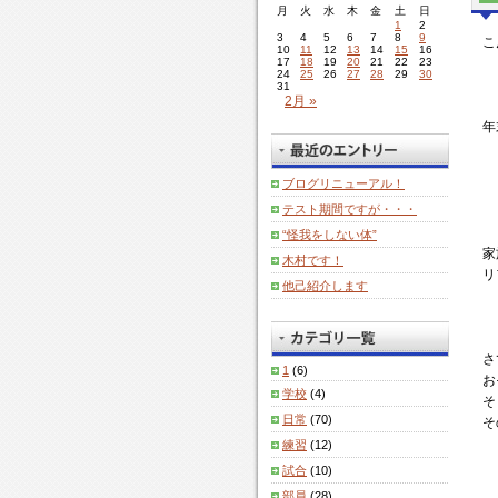
月
火
水
木
金
土
日
1
2
3
4
5
6
7
8
9
こ
10
11
12
13
14
15
16
17
18
19
20
21
22
23
24
25
26
27
28
29
30
31
2月 »
年
ブログリニューアル！
テスト期間ですが・・・
“怪我をしない体”
家
木村です！
リ
他己紹介します
さ
1
(6)
お
学校
(4)
そ
日常
(70)
そ
練習
(12)
試合
(10)
部員
(28)