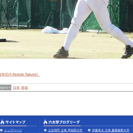
年/O.F./Nishiki Takumi》
日常
,
部員
トップページ
土生翔平 主将 早稲田大学
伊藤隼太 主将 慶應義塾大学