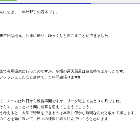
んにちは、１年外野手の西木です。
末年始は地元、兵庫に帰り、ゆっくりと過ごすことができました。
族で有馬温泉に行ったのですが、冬場の露天風呂は超気持ちよかったです。
フレッシュした心と身体で、１年間頑張ります!!
て、チームは昨日から練習再開ですが、リーグ戦まであと３ヶ月ですね。
そらく、あっという間に開幕を迎えてしまうでしょう。
う考えると、大学で野球をできるのは本当に僅かな時間なんだと改めて感じます。
のことを頭に置いて、日々の練習に取り組んでいこうと思います。