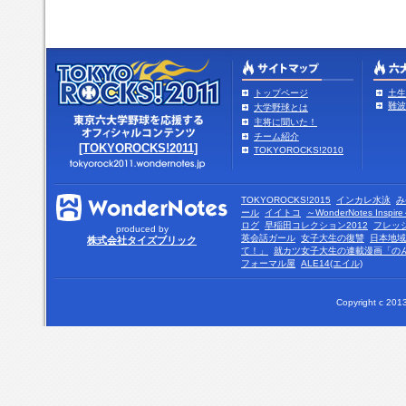
トップページ
土生
難波
大学野球とは
主将に聞いた！
チーム紹介
[TOKYOROCKS!2011]
TOKYOROCKS!2010
TOKYOROCKS!2015
インカレ水泳
み
ール
イイトコ
～WonderNotes Insp
ログ
早稲田コレクション2012
フレッ
produced by
英会話ガール
女子大生の復讐
日本地域
株式会社タイズブリック
て！」
就カツ女子大生の連載漫画「の
フォーマル屋
ALE14(エイル)
Copyright c 2013