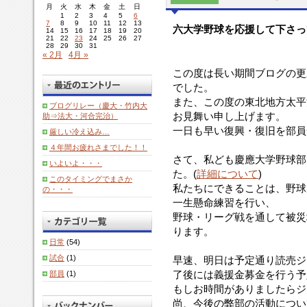
月
火
水
木
金
土
日
1
2
3
4
5
6
7
8
9
10
11
12
13
六大学野球を応援して下さっ
14
15
16
17
18
19
20
21
22
23
24
25
26
27
28
29
30
31
« 2月
4月 »
この度は長い期間ブログの更
でした。
また、この度の東北地方太平
ブログリレー（慶大・竹内大
お見舞い申し上げます。
助⇒法大・河合完治）
一日も早い復興・復旧を部員
厳しい冷え込み…
４年間お疲れさまでした！！
さて、私ども慶應大学野球部
いよいよ・・・
た。(
詳細について
)
このタイミングでまさか
私たちにできることは、野球
の・・・
一生懸命練習を行い、
野球・リーグ戦を通して被災
ります。
日常
(54)
試合
(1)
早速、明日は予定通り読売ジ
了後には義援金募金を行う予
部員
(1)
もしお時間がありましたらジ
尚、今後の弊部の活動につい