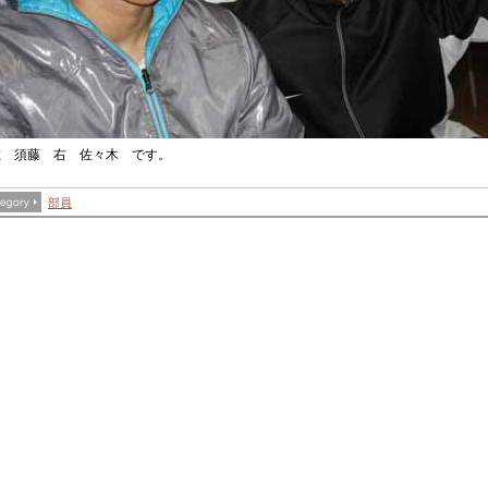
 須藤 右 佐々木 です。
部員