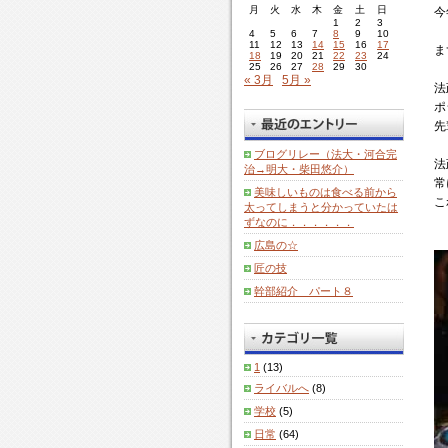
月
火
水
木
金
土
日
今
1
2
3
4
5
6
7
8
9
10
11
12
13
14
15
16
17
ま
18
19
20
21
22
23
24
25
26
27
28
29
30
« 3月
5月 »
法
ポ
先
ブログリレー（法大・河合完
法
治→明大・柴田悠介）
常
美味しいものは食べる前から
こ
太ってしまうと分かっていたは
ずなのに．．．．．．
広島の☆
匠の技
幹部紹介 パート８
1
(13)
ライバルへ
(8)
学校
(5)
日常
(64)