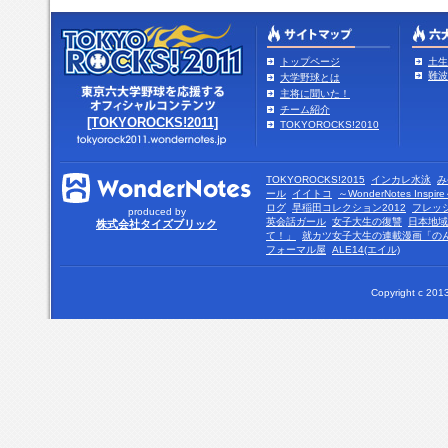
トップページ
土生
難波
大学野球とは
主将に聞いた！
チーム紹介
[TOKYOROCKS!2011]
TOKYOROCKS!2010
TOKYOROCKS!2015
インカレ水泳
み
ール
イイトコ
～WonderNotes Insp
ログ
早稲田コレクション2012
フレッ
produced by
英会話ガール
女子大生の復讐
日本地域
株式会社タイズブリック
て！」
就カツ女子大生の連載漫画「の
フォーマル屋
ALE14(エイル)
Copyright c 2013