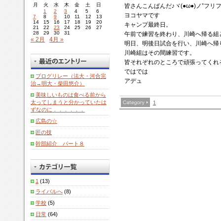
月
火
水
木
金
土
日
皆さんこんぱんだ♪ヾ(●ω●)ノ”フリ
1
2
3
4
5
6
ヨコヤマです
7
8
9
10
11
12
13
14
15
16
17
18
19
20
キャンプ最終日。
21
22
23
24
25
26
27
28
29
30
31
午前で練習を終わり、川崎へ帰る組
« 2月
4月 »
明日、明後日試合を行い、川崎へ帰
川崎組はその間練習です。
皆それぞれのところで頑張ってくれ
ではでは
ブログリレー（法大・河合完
アデュ
治→明大・柴田悠介）
美味しいものは食べる前から
太ってしまうと分かっていたは
1
ずなのに．．．．．．
広島の☆
匠の技
幹部紹介 パート８
1
(13)
ライバルへ
(8)
学校
(5)
日常
(64)