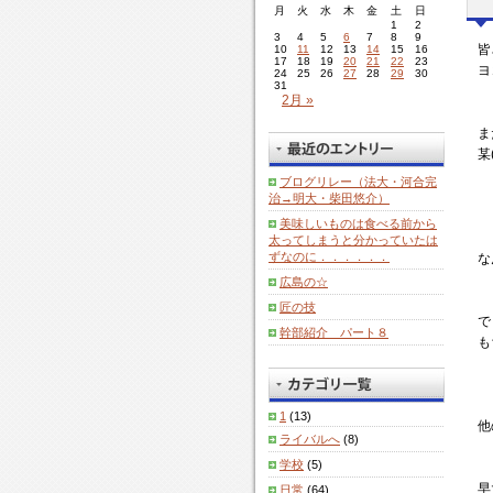
月
火
水
木
金
土
日
1
2
3
4
5
6
7
8
9
皆
10
11
12
13
14
15
16
17
18
19
20
21
22
23
ヨ
24
25
26
27
28
29
30
31
2月 »
ま
某
ブログリレー（法大・河合完
治→明大・柴田悠介）
美味しいものは食べる前から
太ってしまうと分かっていたは
ずなのに．．．．．．
な
広島の☆
匠の技
で
幹部紹介 パート８
も
1
(13)
他
ライバルへ
(8)
学校
(5)
早
日常
(64)