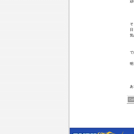
頑
そ
日
気
で
明
あ