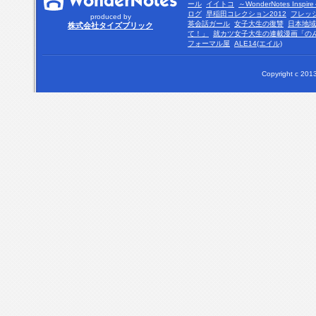
ール
イイトコ
～WonderNotes Insp
ログ
早稲田コレクション2012
フレッ
produced by
英会話ガール
女子大生の復讐
日本地域
株式会社タイズブリック
て！」
就カツ女子大生の連載漫画「の
フォーマル屋
ALE14(エイル)
Copyright c 2013