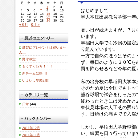
月
火
水
木
金
土
日
1
2
3
はじめまして
4
5
6
7
8
9
10
11
12
13
14
15
16
17
早大本庄出身教育学部一年
18
19
20
21
22
23
24
25
26
27
28
29
30
31
« 6月
8月 »
暑い日が続きますが、７月
います。
早稲田大学でも冷房の設定
髙梨にプレゼントは買いませ
り組んでいます。
ん！
一方で自然のほうはそのよ
野球教室!!!!!!
ず、毎日のように３０℃を
もうすぐ12月！！！
雨を降らせるなど今年の夏
新チーム始動!!!!!
いよいよ早慶戦!!!!!!!
私の出身校の早稲田大学本
そのため夏は全国でもトッ
熊谷球場で試合を行ったの
終わったときには死ぬかと
日常
(44)
東伏見球場の人工芝の照り
す。日焼けの痛さでで入浴
しかし、早稲田大学野球部
2011年12月
い」練習を日々行っていま
2011年11月