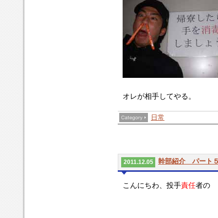
オレが相手してやる。
日常
幹部紹介 パート
2011.12.05
こんにちわ、投手
責任
者の