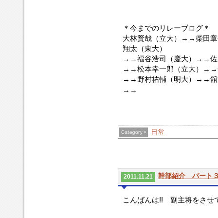
＊今までのリレーブログ＊
大林賢哉
（立大）
→→柴田章
翔太
（東大）
→→福谷浩司
（慶大）
→→佐
→→松本幸一郎
（立大）
→→
→→
野村祐輔
（明大）
→→舘
→→
日常
幹部紹介 パート
2011.11.21
こんばんは!! 副主将をさせて