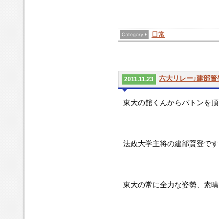
日常
六大リレー♪建部賢
2011.11.23
東大の舘くんからバトンを頂
法政大学主将の建部賢登です
東大の常に全力な姿勢、素晴