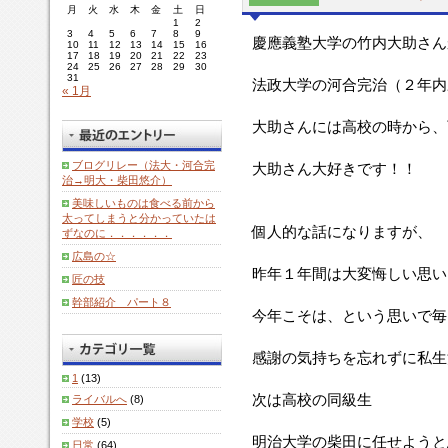
月
火
水
木
金
土
日
1
2
3
4
5
6
7
8
9
慶應義塾大学の竹内大助さん
10
11
12
13
14
15
16
17
18
19
20
21
22
23
24
25
26
27
28
29
30
31
法政大学の河合完治（２年内
« 1月
大助さんには高校の時から、
ブログリレー（法大・河合完
大助さん大好きです！！
治→明大・柴田悠介）
美味しいものは食べる前から
太ってしまうと分かっていたは
個人的な話になりますが、
ずなのに．．．．．．
広島の☆
昨年１年間は大変悔しい思い
匠の技
幹部紹介 パート８
今年こそは、という思いで毎
感謝の気持ちを忘れずに私生
1
(13)
次は高校の同級生
ライバルへ
(8)
学校
(5)
明治大学の柴田に任せようと
日常
(64)