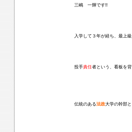
三嶋 一輝です!!
入学して３年が経ち、最上級
投手
責任
者という、看板を背
伝統のある
法政
大学の幹部と