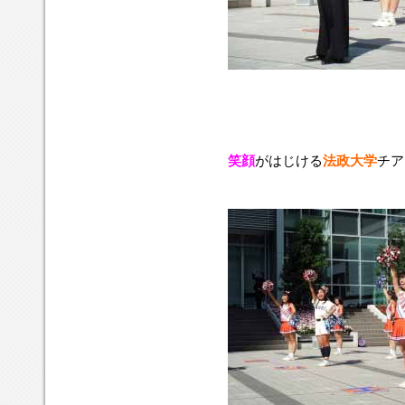
笑顔
がはじける
法政大学
チア