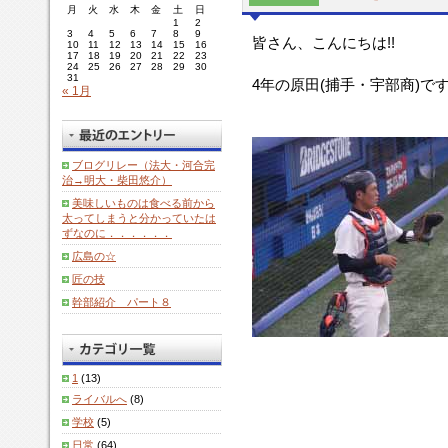
月
火
水
木
金
土
日
1
2
3
4
5
6
7
8
9
皆さん、こんにちは!!
10
11
12
13
14
15
16
17
18
19
20
21
22
23
24
25
26
27
28
29
30
31
4年の原田(捕手・宇部商)で
« 1月
ブログリレー（法大・河合完
治→明大・柴田悠介）
美味しいものは食べる前から
太ってしまうと分かっていたは
ずなのに．．．．．．
広島の☆
匠の技
幹部紹介 パート８
1
(13)
ライバルへ
(8)
学校
(5)
日常
(64)