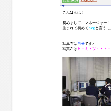
VS東大!!!!
2011.10.04
こんばんは！
初めまして、マネージャー１
生まれて初めて
blog
と言うモ
写真右は
自分
です♪
写真左は
ヒ・ミ・ツ・・・・