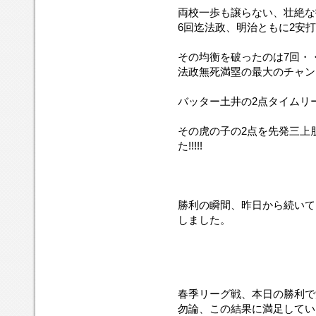
両校一歩も譲らない、壮絶な
6回迄法政、明治ともに2安
その均衡を破ったのは7回・
法政無死満塁の最大のチャン
バッター土井の2点タイムリー
その虎の子の2点を先発三上
た!!!!!
勝利の瞬間、昨日から続いて
しました。
春季リーグ戦、本日の勝利で
勿論、この結果に満足してい