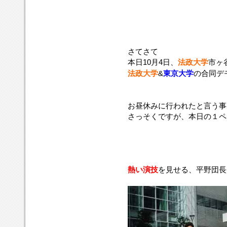
さてさて
本日10月4日、
法政大学
市ヶ
法政大学
&
東京大学
の合同デ
お昼休みに行われたと言う事
さっそくですが、本日の１ペ
熱い演技
を見せる、平野団長(