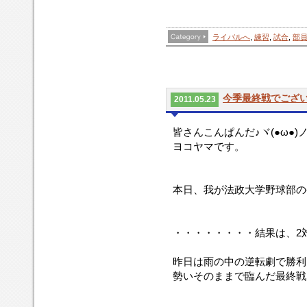
ライバルへ
,
練習
,
試合
,
部
今季最終戦でござ
2011.05.23
皆さんこんぱんだ♪ヾ(●ω●)
ヨコヤマです。
本日、我が法政大学野球部の
・・・・・・・・結果は、2
昨日は雨の中の逆転劇で勝利
勢いそのままで臨んだ最終戦