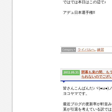
ではでは本日はこの辺で♪
アデュ日本選手権!!
ライバルへ
,
練習
閉幕も束の間、も
2011.05.31
られないのでござ
皆さんこんぱんだ♪ヾ(●ω●)
ヨコヤマです。
最近ブログの更新率が軒並み
某が引退を考えている訳では