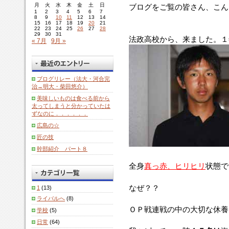
月
火
水
木
金
土
日
ブログをご覧の皆さん、こん
1
2
3
4
5
6
7
8
9
10
11
12
13
14
15
16
17
18
19
20
21
22
23
24
25
26
27
28
29
30
31
法政高校から、来ました。１
« 7月
9月 »
ブログリレー（法大・河合完
治→明大・柴田悠介）
美味しいものは食べる前から
太ってしまうと分かっていたは
ずなのに．．．．．．
広島の☆
匠の技
幹部紹介 パート８
全身
真っ赤、ヒリヒリ
状態です
なぜ？？
1
(13)
ライバルへ
(8)
ＯＰ戦連戦の中の大切な休養
学校
(5)
日常
(64)