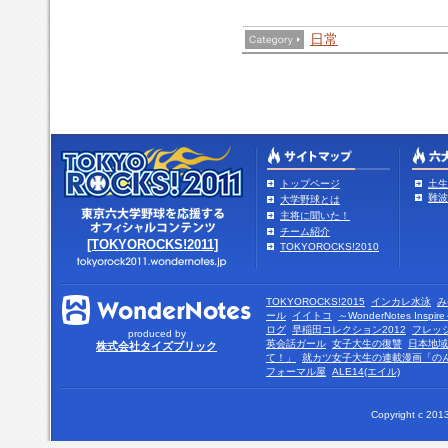
日常
トップページ
土生
難波
大学野球とは
主将に聞いた！
チーム紹介
[TOKYOROCKS!2011]
TOKYOROCKS!2010
TOKYOROCKS!2015
インカレ水泳
み
ール
イイトコ
～WonderNotes Insp
ログ
早稲田コレクション2012
フレッ
produced by
英会話ガール
女子大生の復讐
日本地域
株式会社タイズブリック
て！」
就カツ女子大生の連載漫画「の
フォーマル屋
ALE14(エイル)
Copyright c 2013