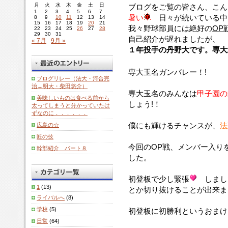
月
火
水
木
金
土
日
ブログをご覧の皆さん、こん
1
2
3
4
5
6
7
暑い
日々が続いている中
8
9
10
11
12
13
14
15
16
17
18
19
20
21
我々野球部員には絶好の
OP
22
23
24
25
26
27
28
29
30
31
自己紹介が遅れましたが、
« 7月
9月 »
１年投手の丹野大です。専大
専大玉名ガンバレー！!
ブログリレー（法大・河合完
治→明大・柴田悠介）
専大玉名のみんなは
甲子園の
美味しいものは食べる前から
しょう!！
太ってしまうと分かっていたは
ずなのに．．．．．．
僕にも輝けるチャンスが、
法
広島の☆
匠の技
今回のOP戦、メンバー入り
幹部紹介 パート８
した。
初登板で少し緊張
しまし
1
(13)
とか切り抜けることが出来まし
ライバルへ
(8)
学校
(5)
初登板に初勝利というおまけ
日常
(64)