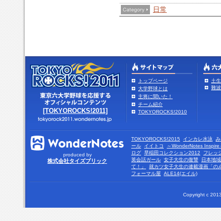
日常
トップページ
土生
難波
大学野球とは
主将に聞いた！
チーム紹介
[TOKYOROCKS!2011]
TOKYOROCKS!2010
TOKYOROCKS!2015
インカレ水泳
み
ール
イイトコ
～WonderNotes Insp
ログ
早稲田コレクション2012
フレッ
produced by
英会話ガール
女子大生の復讐
日本地域
株式会社タイズブリック
て！」
就カツ女子大生の連載漫画「の
フォーマル屋
ALE14(エイル)
Copyright c 2013